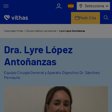
Selecciona
Pedir Cita
Nosotros
Hospitales Vithas
Equipo médico y asistencial
Lyre López Antoñanzas
Centros
Dra. Lyre López
Servicios de salud
Antoñanzas
Equipo médico y asistencial
Equipo Cirugía General y Aparato Digestivo Dr. Sánchez
Pernaute
Información útil
Comunicación