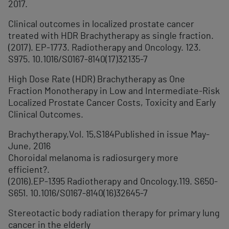
2017.
Clinical outcomes in localized prostate cancer
treated with HDR Brachytherapy as single fraction.
(2017). EP-1773. Radiotherapy and Oncology. 123.
S975. 10.1016/S0167-8140(17)32135-7
High Dose Rate (HDR) Brachytherapy as One
Fraction Monotherapy in Low and Intermediate-Risk
Localized Prostate Cancer Costs, Toxicity and Early
Clinical Outcomes.
Brachytherapy,Vol. 15,S184Published in issue May-
June, 2016
Choroidal melanoma is radiosurgery more
efficient?.
(2016).EP-1395 Radiotherapy and Oncology.119. S650-
S651. 10.1016/S0167-8140(16)32645-7
Stereotactic body radiation therapy for primary lung
cancer in the elderly