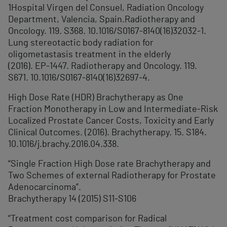
1
Hospital Virgen del Consuel, Radiation Oncology
Department, Valencia, Spain.Radiotherapy and
Oncology. 119. S368. 10.1016/S0167-8140(16)32032-1.
Lung stereotactic body radiation for
oligometastasis treatment in the elderly
(2016). EP-1447. Radiotherapy and Oncology. 119.
S671. 10.1016/S0167-8140(16)32697-4.
High Dose Rate (HDR) Brachytherapy as One
Fraction Monotherapy in Low and Intermediate-Risk
Localized Prostate Cancer Costs, Toxicity and Early
Clinical Outcomes. (2016). Brachytherapy. 15. S184.
10.1016/j.brachy.2016.04.338.
“Single Fraction High Dose rate Brachytherapy and
Two Schemes of external Radiotherapy for Prostate
Adenocarcinoma”.
Brachytherapy 14 (2015) S11-S106
“Treatment cost comparison for Radical