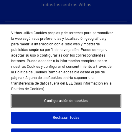
Todos los centros Vithas
Sobre Vithas
Vithas utiliza Cookies propias y de terceros para personalizar
la web según sus preferencias y localización geográfica y
Quiénes somos
para medir la interacción con el sitio web y mostrarle
publicidad según su perfil de navegación. Puede denegar,
Trabajar en Vithas
aceptar su uso o configurarlas con los correspondientes
botones. Puede acceder a la información completa sobre
Teléfono Cita Médica
nuestras Cookies y configurar el consentimiento a través de
la Política de Cookies (también accesible desde el pie de
Teléfono Atención al Cliente
página). Alguna de las Cookies podría suponer una
transferencia de datos fuera del EEE (más información en la
Política de seguridad y salud en el trabajo
Política de Cookies).
Conoce a Supervita
Configuración de cookies
Rechazar todas
Aviso Legal
Política de cookies
Política de privacidad
Mapa web
Protección de datos