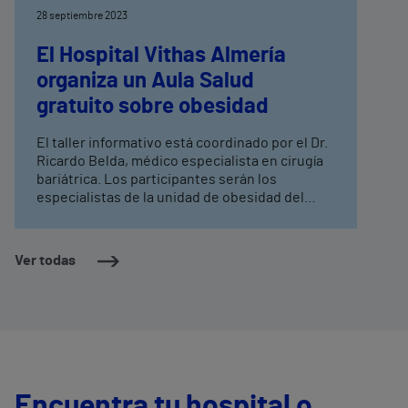
28 septiembre 2023
El Hospital Vithas Almería
organiza un Aula Salud
gratuito sobre obesidad
El taller informativo está coordinado por el Dr.
Ricardo Belda, médico especialista en cirugía
bariátrica. Los participantes serán los
especialistas de la unidad de obesidad del
Hospital Vithas Almería: Dr. Francisco Moreno
Baró, endocrino, Dra. Ana Navajas,
anestesista, Dr, Francisco Gallardo,
Ver todas
endoscopista, Dr. Miguel Lorenzo Liñán,
cirujano general y bariátrico, y la Sra. Teresa
Moral, neuropsicóloga. La sesión divulgativa
de este Aula Salud tendrá lugar el próximo
martes 3 de octubre a las 17:00h. en el salón de
actos del hospital. La entrada es gratuita hasta
completar aforo.
Encuentra tu hospital o