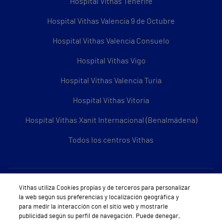
Hospital Vithas Tenerife
Hospital Vithas Valencia 9 de Octubre
Hospital Vithas Valencia Consuelo
Hospital Vithas Vigo
Hospital Vithas Valencia Turia
Hospital Vithas Vitoria
Hospital Vithas Xanit Internacional (Benalmádena)
Todos los centros Vithas
Sobre Vithas
Vithas utiliza Cookies propias y de terceros para personalizar
la web según sus preferencias y localización geográfica y
Quiénes somos
para medir la interacción con el sitio web y mostrarle
publicidad según su perfil de navegación. Puede denegar,