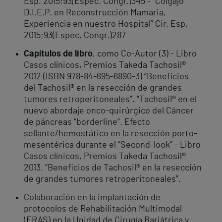
Esp. 2015;93(Espec. Congr.)345 - “Colgajo
D.I.E.P. en Reconstrucción Mamaria,
Experiencia en nuestro Hospital” Cir. Esp.
2015;93(Espec. Congr.)287
Capítulos de libro
, como Co-Autor (3) - Libro
Casos clínicos, Premios Takeda Tachosil®
2012 (ISBN 978-84-695-6890-3) “Beneficios
del Tachosil® en la resección de grandes
tumores retroperitoneales”. “Tachosil® en el
nuevo abordaje onco-quirúrgico del Cáncer
de páncreas “borderline”. Efecto
sellante/hemostático en la resección porto-
mesentérica durante el “Second-look” - Libro
Casos clínicos, Premios Takeda Tachosil®
2013. “Beneficios de Tachosil® en la resección
de grandes tumores retroperitoneales”.
Colaboración en la implantación de
protocolos de Rehabilitación Multimodal
(ERAS) en la Unidad de Cirugía Bariátrica y