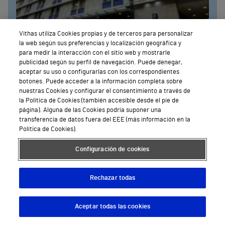
Vithas utiliza Cookies propias y de terceros para personalizar
la web según sus preferencias y localización geográfica y
para medir la interacción con el sitio web y mostrarle
publicidad según su perfil de navegación. Puede denegar,
Valencia
aceptar su uso o configurarlas con los correspondientes
Hospital Vithas Valencia Consuelo
botones. Puede acceder a la información completa sobre
nuestras Cookies y configurar el consentimiento a través de
Calle Callosa d’En Sarrià, 12
la Política de Cookies (también accesible desde el pie de
página). Alguna de las Cookies podría suponer una
96 317 78 00
transferencia de datos fuera del EEE (más información en la
Política de Cookies).
Pedir Cita
Configuración de cookies
Ver todos
Rechazar todas
Aceptar todas las cookies
Descargar App
Pedir cita