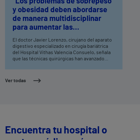
“Los problemas de sobrepeso
y obesidad deben abordarse
de manera multidisciplinar
para aumentar las
posibilidades de éxito”
El doctor Javier Lorenzo, cirujano del aparato
digestivo especializado en cirugía bariátrica
del Hospital Vithas Valencia Consuelo, señala
que las técnicas quirúrgicas han avanzado
mucho en los últimos años y que existen otras
técnicas que permiten abordar el problema sin
intervención. El especialista recuerda que la
Ver todas
obesidad en la Comunidad Valenciana tiene
una prevalencia del 25% mientras que el
sobrepeso está cerca del 40%, según los
datos de la Sociedad Valenciana de
Endocrinología, Diabetes y Nutrición
Encuentra tu hospital o