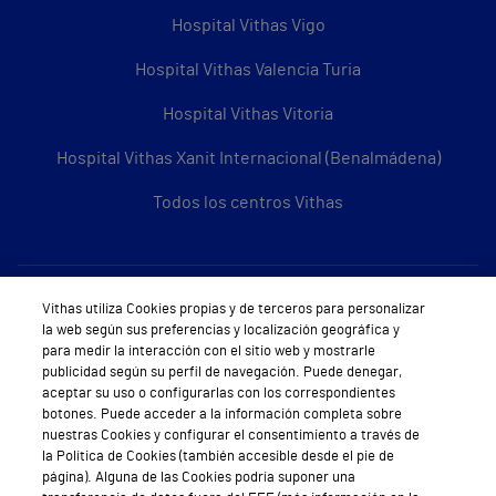
Hospital Vithas Vigo
Hospital Vithas Valencia Turia
Hospital Vithas Vitoria
Hospital Vithas Xanit Internacional (Benalmádena)
Todos los centros Vithas
Sobre Vithas
Vithas utiliza Cookies propias y de terceros para personalizar
la web según sus preferencias y localización geográfica y
Quiénes somos
para medir la interacción con el sitio web y mostrarle
publicidad según su perfil de navegación. Puede denegar,
Trabajar en Vithas
aceptar su uso o configurarlas con los correspondientes
botones. Puede acceder a la información completa sobre
Teléfono Cita Médica
nuestras Cookies y configurar el consentimiento a través de
la Política de Cookies (también accesible desde el pie de
Teléfono Atención al Cliente
página). Alguna de las Cookies podría suponer una