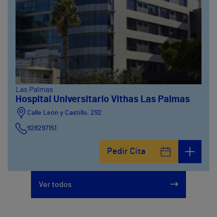
Las Palmas
Hospital Universitario Vithas Las Palmas
Calle León y Castillo, 292
928297151
Calle León y Castillo, 294
Pedir Cita
928297151
Ver todos