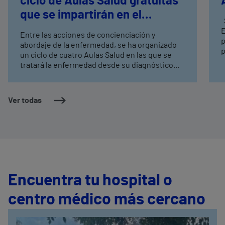
ciclo de Aulas Salud gratuitas
que se impartirán en el
Según datos del Instituto Nacional de
hospital
E
Entre las acciones de concienciación y
p
abordaje de la enfermedad, se ha organizado
p
un ciclo de cuatro Aulas Salud en las que se
V
tratará la enfermedad desde su diagnóstico
d
hasta el cuidado del paciente y sus familiares.
c
Las Aulas Salud estarán reforzadas con la
o
presencia de mesas informativas de AFA para
Ver todas
d
divulgar el trabajo que realizan desde la
c
asociación.
Encuentra tu hospital o
centro médico más cercano