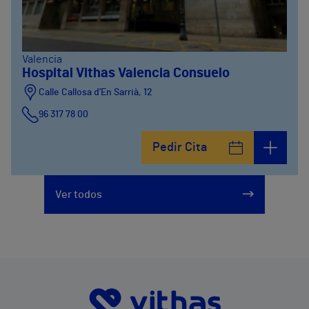
Valencia
Hospital Vithas Valencia Consuelo
Calle Callosa d’En Sarrià, 12
96 317 78 00
Pedir Cita
Ver todos