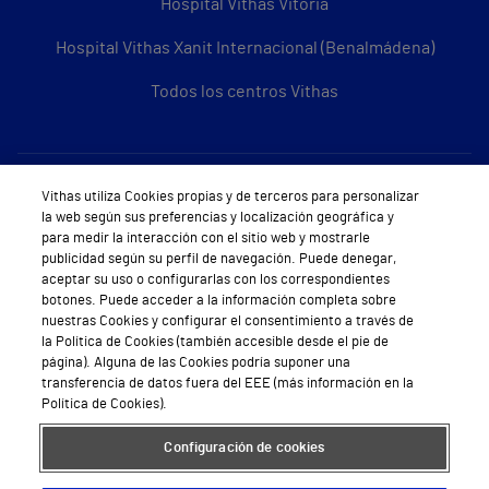
Hospital Vithas Vitoria
Hospital Vithas Xanit Internacional (Benalmádena)
Todos los centros Vithas
Sobre Vithas
Vithas utiliza Cookies propias y de terceros para personalizar
la web según sus preferencias y localización geográfica y
Quiénes somos
para medir la interacción con el sitio web y mostrarle
publicidad según su perfil de navegación. Puede denegar,
Trabajar en Vithas
aceptar su uso o configurarlas con los correspondientes
botones. Puede acceder a la información completa sobre
Teléfono Cita Médica
nuestras Cookies y configurar el consentimiento a través de
la Política de Cookies (también accesible desde el pie de
Teléfono Atención al Cliente
página). Alguna de las Cookies podría suponer una
transferencia de datos fuera del EEE (más información en la
Política de seguridad y salud en el trabajo
Política de Cookies).
Conoce a Supervita
Configuración de cookies