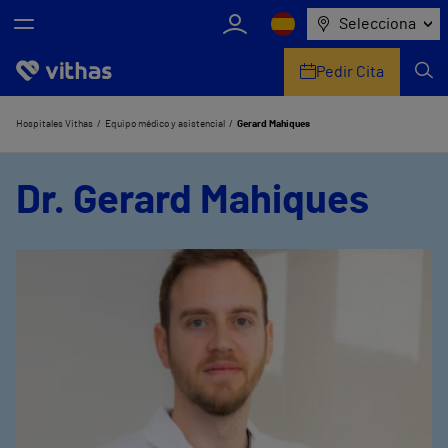
Selecciona
Pedir Cita
Nosotros
Hospitales Vithas
Equipo médico y asistencial
Gerard Mahiques
Centros
Dr. Gerard Mahiques
Servicios de salud
Equipo médico y asistencial
Información útil
Comunicación