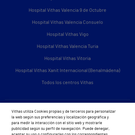
Hospital Vithas Valencia 9 de Octubre
Hospital Vithas Valencia Consuelo
Hospital Vithas Vigo
Hospital Vithas Valencia Turia
Hospital Vithas Vitoria
Hospital Vithas Xanit Internacional (Benalmádena)
Todos los centros Vithas
Sobre Vithas
Vithas utiliza Cookies propias y de terceros para personalizar
la web según sus preferencias y localización geográfica y
Quiénes somos
para medir la interacción con el sitio web y mostrarle
publicidad según su perfil de navegación. Puede denegar,
Trabajar en Vithas
aceptar su uso o configurarlas con los correspondientes