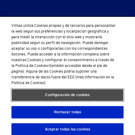
Sobre Vithas
Vithas utiliza Cookies propias y de terceros para personalizar
la web según sus preferencias y localización geográfica y
Quiénes somos
para medir la interacción con el sitio web y mostrarle
publicidad según su perfil de navegación. Puede denegar,
Trabajar en Vithas
aceptar su uso o configurarlas con los correspondientes
botones. Puede acceder a la información completa sobre
Teléfono Cita Médica
nuestras Cookies y configurar el consentimiento a través de
la Política de Cookies (también accesible desde el pie de
Teléfono Atención al Cliente
página). Alguna de las Cookies podría suponer una
transferencia de datos fuera del EEE (más información en la
Política de seguridad y salud en el trabajo
Política de Cookies).
Conoce a Supervita
Configuración de cookies
Rechazar todas
Aviso Legal
Política de cookies
Política de privacidad
Mapa web
Protección de datos
Aceptar todas las cookies
Descargar App
Pedir cita
© 2026 Vithas. Todos los derechos reservados.