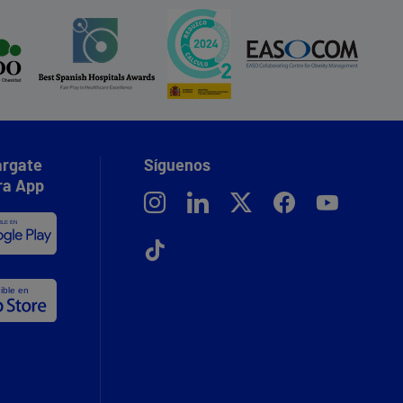
rgate
Síguenos
ra App