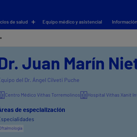
cios de salud
Equipo médico y asistencial
Información
to
Dr. Juan Marín Nie
quipo del Dr. Ángel Cilveti Puche
Centro Médico Vithas Torremolinos
Hospital Vithas Xanit 
Áreas de especialización
Especialidades
Oftalmología