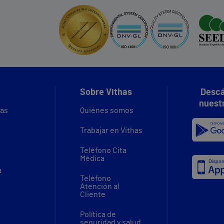
Sobre Vithas
Descá
nuest
vas
Quiénes somos
Trabajar en Vithas
Teléfono Cita
Médica
a
Teléfono
Atención al
Cliente
Política de
seguridad y salud