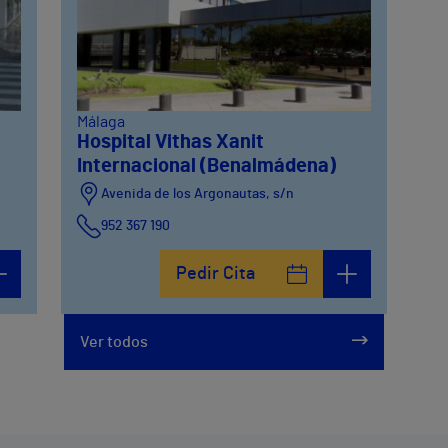
Málaga
Hospital Vithas Xanit
Internacional (Benalmádena)
Avenida de los Argonautas, s/n
952 367 190
Avenida del Cosmo , 4
Pedir Cita
952 56 19 51
Ver todos