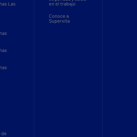
thas Las
en el trabajo
Conoce a
Supervita
thas
thas
thas
9 de