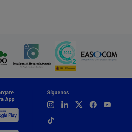
rgate
Síguenos
ra App