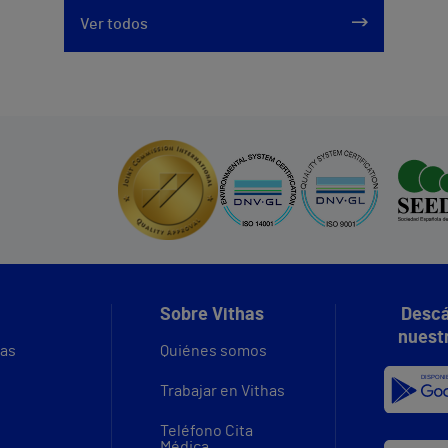
Ver todos
Sobre Vithas
Descá
nuest
vas
Quiénes somos
Trabajar en Vithas
Teléfono Cita
Médica