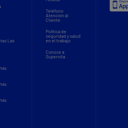
a
Teléfono
Atención al
Cliente
Política de
seguridad y salud
thas Las
en el trabajo
Conoce a
Supervita
thas
thas
thas