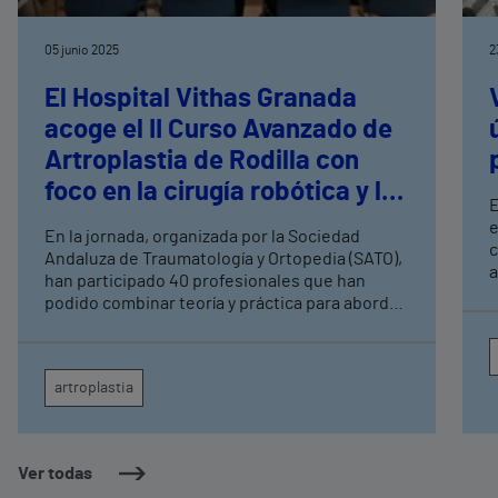
05 junio 2025
2
El Hospital Vithas Granada
acoge el II Curso Avanzado de
Artroplastia de Rodilla con
foco en la cirugía robótica y la
E
realidad virtual
e
En la jornada, organizada por la Sociedad
c
Andaluza de Traumatología y Ortopedia (SATO),
a
han participado 40 profesionales que han
pacie
podido combinar teoría y práctica para abordar
e
los últimos avances en cirugía protésica de
d
rodilla
q
q
artroplastia
A
Ver todas