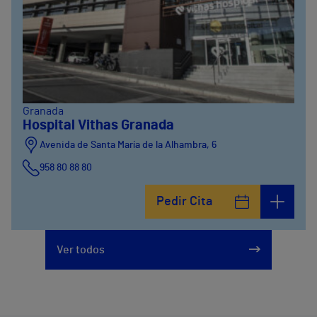
Granada
Hospital Vithas Granada
Avenida de Santa María de la Alhambra, 6
958 80 88 80
Pedir Cita
Ver todos