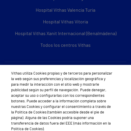
Hospital Vithas Valencia Turia
Hospital Vithas Vitoria
Hospital Vithas Xanit Internacional (Benalmádena)
Todos los centros Vithas
Sobre Vithas
Vithas utiliza Cookies propias y de terceros para personalizar
la web según sus preferencias y localización geográfica y
Quiénes somos
para medir la interacción con el sitio web y mostrarle
publicidad según su perfil de navegación. Puede denegar,
Trabajar en Vithas
aceptar su uso o configurarlas con los correspondientes
botones. Puede acceder a la información completa sobre
Teléfono Cita Médica
nuestras Cookies y configurar el consentimiento a través de
la Política de Cookies (también accesible desde el pie de
Teléfono Atención al Cliente
página). Alguna de las Cookies podría suponer una
transferencia de datos fuera del EEE (más información en la
Política de seguridad y salud en el trabajo
Política de Cookies).