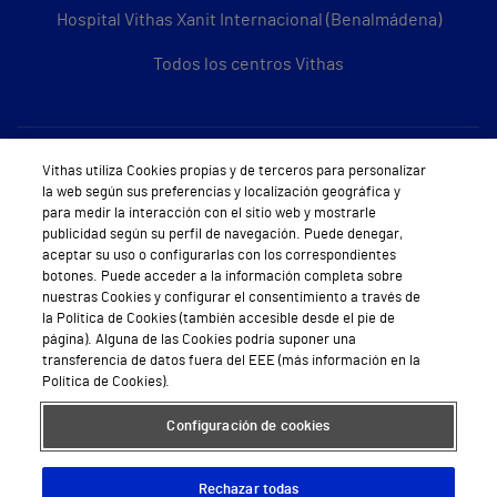
Hospital Vithas Xanit Internacional (Benalmádena)
Todos los centros Vithas
Sobre Vithas
Vithas utiliza Cookies propias y de terceros para personalizar
la web según sus preferencias y localización geográfica y
Quiénes somos
para medir la interacción con el sitio web y mostrarle
publicidad según su perfil de navegación. Puede denegar,
Trabajar en Vithas
aceptar su uso o configurarlas con los correspondientes
botones. Puede acceder a la información completa sobre
Teléfono Cita Médica
nuestras Cookies y configurar el consentimiento a través de
la Política de Cookies (también accesible desde el pie de
Teléfono Atención al Cliente
página). Alguna de las Cookies podría suponer una
transferencia de datos fuera del EEE (más información en la
Política de seguridad y salud en el trabajo
Política de Cookies).
Conoce a Supervita
Configuración de cookies
Rechazar todas