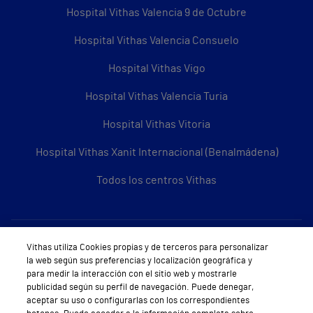
Hospital Vithas Valencia 9 de Octubre
Hospital Vithas Valencia Consuelo
Hospital Vithas Vigo
Hospital Vithas Valencia Turia
Hospital Vithas Vitoria
Hospital Vithas Xanit Internacional (Benalmádena)
Todos los centros Vithas
Sobre Vithas
Vithas utiliza Cookies propias y de terceros para personalizar
la web según sus preferencias y localización geográfica y
Quiénes somos
para medir la interacción con el sitio web y mostrarle
publicidad según su perfil de navegación. Puede denegar,
Trabajar en Vithas
aceptar su uso o configurarlas con los correspondientes