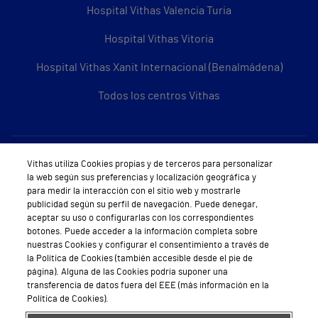
Hospital Vithas Valencia Turia
Hospital Vithas Vitoria
Hospital Vithas Xanit Internacional (Benalmádena)
Todos los centros Vithas
Sobre Vithas
Vithas utiliza Cookies propias y de terceros para personalizar
la web según sus preferencias y localización geográfica y
Quiénes somos
para medir la interacción con el sitio web y mostrarle
publicidad según su perfil de navegación. Puede denegar,
Trabajar en Vithas
aceptar su uso o configurarlas con los correspondientes
botones. Puede acceder a la información completa sobre
Teléfono Cita Médica
nuestras Cookies y configurar el consentimiento a través de
la Política de Cookies (también accesible desde el pie de
Teléfono Atención al Cliente
página). Alguna de las Cookies podría suponer una
transferencia de datos fuera del EEE (más información en la
Política de seguridad y salud en el trabajo
Política de Cookies).