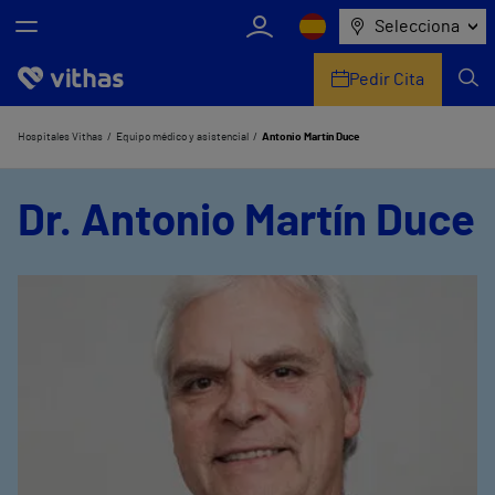
Selecciona
Pedir Cita
Nosotros
Hospitales Vithas
Equipo médico y asistencial
Antonio Martín Duce
Centros
Dr. Antonio Martín Duce
Servicios de salud
Equipo médico y asistencial
Información útil
Comunicación