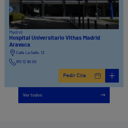
Madrid
Hospital Universitario Vithas Madrid
Aravaca
Calle La Salle, 12
915 12 90 00
Pedir Cita
Ver todos