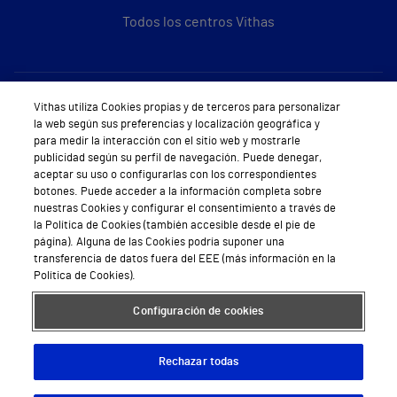
Todos los centros Vithas
Sobre Vithas
Vithas utiliza Cookies propias y de terceros para personalizar
la web según sus preferencias y localización geográfica y
Quiénes somos
para medir la interacción con el sitio web y mostrarle
publicidad según su perfil de navegación. Puede denegar,
Trabajar en Vithas
aceptar su uso o configurarlas con los correspondientes
botones. Puede acceder a la información completa sobre
Teléfono Cita Médica
nuestras Cookies y configurar el consentimiento a través de
la Política de Cookies (también accesible desde el pie de
Teléfono Atención al Cliente
página). Alguna de las Cookies podría suponer una
transferencia de datos fuera del EEE (más información en la
Política de seguridad y salud en el trabajo
Política de Cookies).
Conoce a Supervita
Configuración de cookies
Rechazar todas
Aviso Legal
Política de cookies
Política de privacidad
Mapa web
Protección de datos