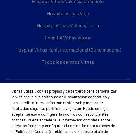
Hospital Vithas Valencia Consuelo
Hospital Vithas Vigo
Hospital Vithas Valencia Turia
Hospital Vithas Vitoria
Hospital Vithas Xanit Internacional (Benalmádena)
Todos los centros Vithas
Sobre Vithas
Vithas utiliza Cookies propias y de terceros para personalizar
la web según sus preferencias y localización geográfica y
Quiénes somos
para medir la interacción con el sitio web y mostrarle
publicidad según su perfil de navegación. Puede denegar,
Trabajar en Vithas
aceptar su uso o configurarlas con los correspondientes
botones. Puede acceder a la información completa sobre
Teléfono Cita Médica
nuestras Cookies y configurar el consentimiento a través de
la Política de Cookies (también accesible desde el pie de