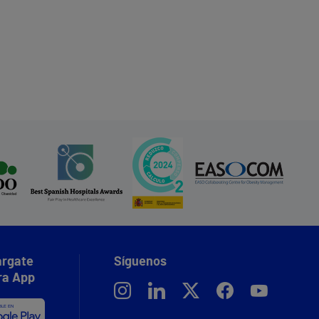
rgate
Síguenos
ra App