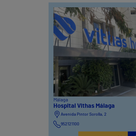
Málaga
Hospital Vithas Málaga
Avenida Pintor Sorolla, 2
952121100
Calle De la Era , 6