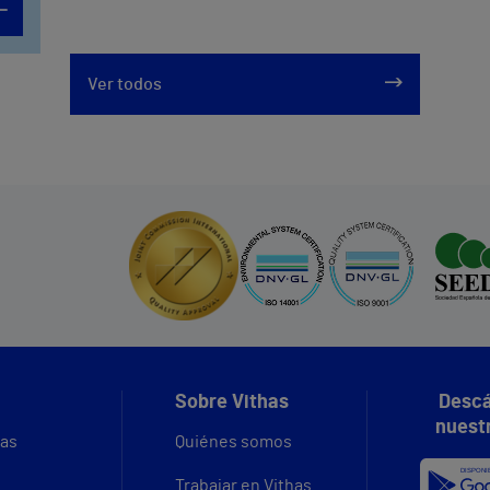
Ver todos
Sobre Vithas
Descá
nuest
vas
Quiénes somos
Trabajar en Vithas