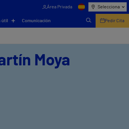
Área Privada
Selecciona
 útil
Comunicación
Pedir Cita
artín Moya