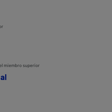
or
del miembro superior
al