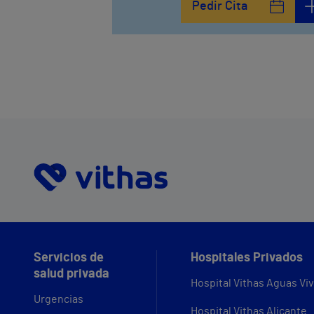
Pedir Cita
952121100
Avenida Pintor Sorolla, 2
635319819
Servicios de
Hospitales Privados
salud privada
Hospital Vithas Aguas Vi
Urgencias
Hospital Vithas Alicante