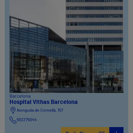
Barcelona
Hospital Vithas Barcelona
Avinguda de Cornellà, 157
932275044