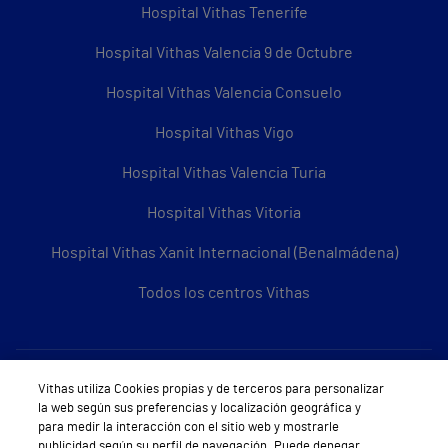
Hospital Vithas Tenerife
Hospital Vithas Valencia 9 de Octubre
Hospital Vithas Valencia Consuelo
Hospital Vithas Vigo
Hospital Vithas Valencia Turia
Hospital Vithas Vitoria
Hospital Vithas Xanit Internacional (Benalmádena)
Todos los centros Vithas
Sobre Vithas
Vithas utiliza Cookies propias y de terceros para personalizar
la web según sus preferencias y localización geográfica y
Quiénes somos
para medir la interacción con el sitio web y mostrarle
publicidad según su perfil de navegación. Puede denegar,