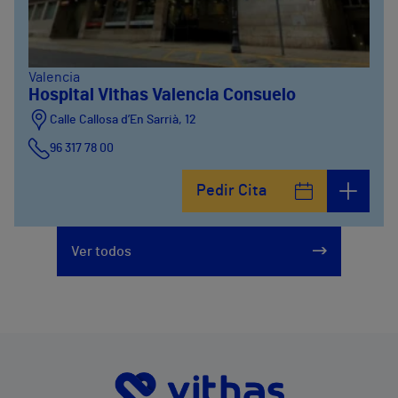
Valencia
Hospital Vithas Valencia Consuelo
Calle Callosa d’En Sarrià, 12
96 317 78 00
Pedir Cita
Ver todos