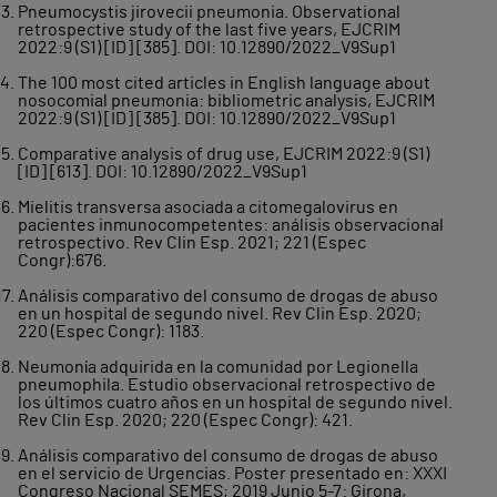
Pneumocystis jirovecii pneumonia. Observational
retrospective study of the last five years, EJCRIM
2022:9 (S1) [ID] [385]. DOI: 10.12890/2022_V9Sup1
The 100 most cited articles in English language about
nosocomial pneumonia: bibliometric analysis, EJCRIM
2022:9 (S1) [ID] [385]. DOI: 10.12890/2022_V9Sup1
Comparative analysis of drug use, EJCRIM 2022:9 (S1)
[ID] [613]. DOI: 10.12890/2022_V9Sup1
Mielitis transversa asociada a citomegalovirus en
pacientes inmunocompetentes: análisis observacional
retrospectivo. Rev Clin Esp. 2021; 221 (Espec
Congr):676.
Análisis comparativo del consumo de drogas de abuso
en un hospital de segundo nivel. Rev Clin Esp. 2020;
220 (Espec Congr): 1183.
Neumonía adquirida en la comunidad por Legionella
pneumophila. Estudio observacional retrospectivo de
los últimos cuatro años en un hospital de segundo nivel.
Rev Clin Esp. 2020; 220 (Espec Congr): 421.
Análisis comparativo del consumo de drogas de abuso
en el servicio de Urgencias. Poster presentado en: XXXI
Congreso Nacional SEMES; 2019 Junio 5-7: Girona,