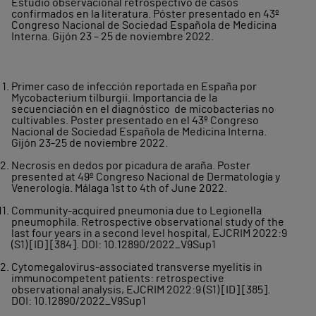
Estudio observacional retrospectivo de casos
confirmados en la literatura. Póster presentado en 43º
Congreso Nacional de Sociedad Española de Medicina
Interna. Gijón 23 – 25 de noviembre 2022.
Primer caso de infección reportada en España por
Mycobacterium tilburgii. Importancia de la
secuenciación en el diagnóstico de micobacterias no
cultivables. Poster presentado en el 43º Congreso
Nacional de Sociedad Española de Medicina Interna.
Gijón 23-25 de noviembre 2022.
Necrosis en dedos por picadura de araña. Poster
presented at 49º Congreso Nacional de Dermatología y
Venerología. Málaga 1st to 4th of June 2022.
Community-acquired pneumonia due to Legionella
pneumophila. Retrospective observational study of the
last four years in a second level hospital, EJCRIM 2022:9
(S1) [ID] [384]. DOI: 10.12890/2022_V9Sup1
Cytomegalovirus-associated transverse myelitis in
immunocompetent patients: retrospective
observational analysis, EJCRIM 2022:9 (S1) [ID] [385].
DOI: 10.12890/2022_V9Sup1