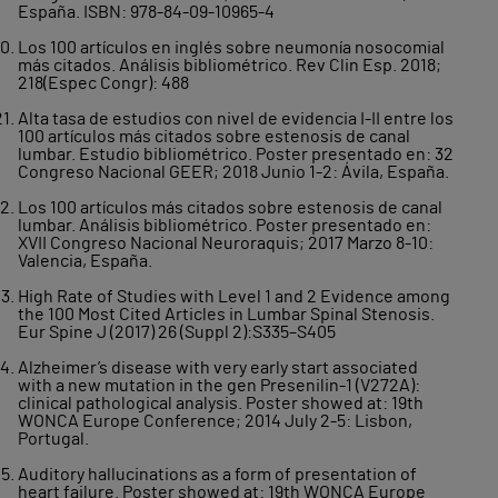
España. ISBN: 978-84-09-10965-4
Los 100 artículos en inglés sobre neumonía nosocomial
más citados. Análisis bibliométrico. Rev Clin Esp. 2018;
218(Espec Congr): 488
Alta tasa de estudios con nivel de evidencia I-II entre los
100 artículos más citados sobre estenosis de canal
lumbar. Estudio bibliométrico. Poster presentado en: 32
Congreso Nacional GEER; 2018 Junio 1-2: Ávila, España.
Los 100 artículos más citados sobre estenosis de canal
lumbar. Análisis bibliométrico. Poster presentado en:
XVII Congreso Nacional Neuroraquis; 2017 Marzo 8-10:
Valencia, España.
High Rate of Studies with Level 1 and 2 Evidence among
the 100 Most Cited Articles in Lumbar Spinal Stenosis.
Eur Spine J (2017) 26 (Suppl 2):S335–S405
Alzheimer’s disease with very early start associated
with a new mutation in the gen Presenilin-1 (V272A):
clinical pathological analysis. Poster showed at: 19th
WONCA Europe Conference; 2014 July 2-5: Lisbon,
Portugal.
Auditory hallucinations as a form of presentation of
heart failure. Poster showed at: 19th WONCA Europe