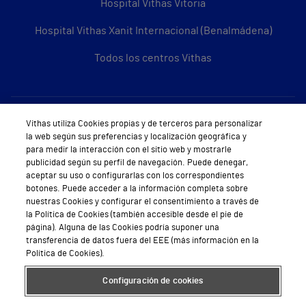
Hospital Vithas Vitoria
Hospital Vithas Xanit Internacional (Benalmádena)
Todos los centros Vithas
Sobre Vithas
Vithas utiliza Cookies propias y de terceros para personalizar
la web según sus preferencias y localización geográfica y
Quiénes somos
para medir la interacción con el sitio web y mostrarle
publicidad según su perfil de navegación. Puede denegar,
Trabajar en Vithas
aceptar su uso o configurarlas con los correspondientes
botones. Puede acceder a la información completa sobre
Teléfono Cita Médica
nuestras Cookies y configurar el consentimiento a través de
la Política de Cookies (también accesible desde el pie de
Teléfono Atención al Cliente
página). Alguna de las Cookies podría suponer una
transferencia de datos fuera del EEE (más información en la
Política de seguridad y salud en el trabajo
Política de Cookies).
Conoce a Supervita
Configuración de cookies