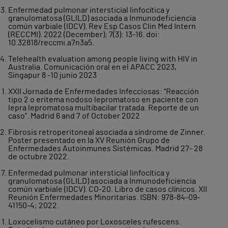
Enfermedad pulmonar intersticial linfocítica y
granulomatosa (GLILD) asociada a Inmunodeficiencia
común varbiale (IDCV). Rev Esp Casos Clin Med Intern
(RECCMI). 2022 (December); 7(3): 13-16. doi:
10.32818/reccmi.a7n3a5.
Telehealth evaluation among people living with HIV in
Australia. Comunicación oral en el APACC 2023,
Singapur 8 -10 junio 2023
XXII Jornada de Enfermedades Infecciosas: “Reacción
tipo 2 o eritema nodoso lepromatoso en paciente con
lepra lepromatosa multibacilar tratada. Reporte de un
caso”. Madrid 6 and 7 of October 2022
Fibrosis retroperitoneal asociada a síndrome de Zinner.
Poster presentado en la XV Reunión Grupo de
Enfermedades Autoinmunes Sistémicas. Madrid 27- 28
de octubre 2022.
Enfermedad pulmonar intersticial linfocítica y
granulomatosa (GLILD) asociada a Inmunodeficiencia
común varbiale (IDCV). CO-20. Libro de casos clínicos. XII
Reunión Enfermedades Minoritarias. ISBN: 978-84-09-
41150-4; 2022.
Loxocelismo cutáneo por Loxosceles rufescens.