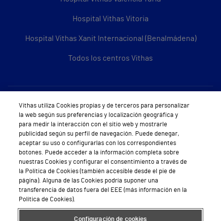
Hospital Vithas Vitoria
Hospital Vithas Xanit Internacional (Benalmádena)
Todos los centros Vithas
Sobre Vithas
Vithas utiliza Cookies propias y de terceros para personalizar
la web según sus preferencias y localización geográfica y
Quiénes somos
para medir la interacción con el sitio web y mostrarle
publicidad según su perfil de navegación. Puede denegar,
Trabajar en Vithas
aceptar su uso o configurarlas con los correspondientes
botones. Puede acceder a la información completa sobre
Teléfono Cita Médica
nuestras Cookies y configurar el consentimiento a través de
la Política de Cookies (también accesible desde el pie de
Teléfono Atención al Cliente
página). Alguna de las Cookies podría suponer una
transferencia de datos fuera del EEE (más información en la
Política de seguridad y salud en el trabajo
Política de Cookies).
Conoce a Supervita
Configuración de cookies