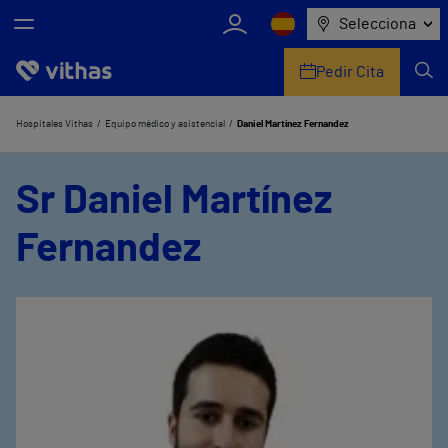
Selecciona
Pedir Cita
Nosotros
Hospitales Vithas
Equipo médico y asistencial
Daniel Martínez Fernandez
Centros
Sr Daniel Martínez
Servicios de salud
Fernandez
Equipo médico y asistencial
Información útil
Comunicación