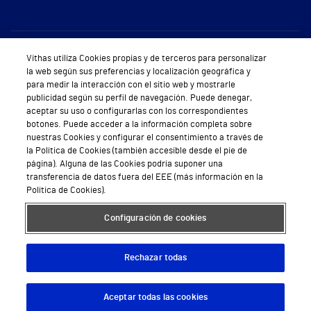
Sobre Vithas
Vithas utiliza Cookies propias y de terceros para personalizar
la web según sus preferencias y localización geográfica y
Quiénes somos
para medir la interacción con el sitio web y mostrarle
publicidad según su perfil de navegación. Puede denegar,
Trabajar en Vithas
aceptar su uso o configurarlas con los correspondientes
botones. Puede acceder a la información completa sobre
Teléfono Cita Médica
nuestras Cookies y configurar el consentimiento a través de
la Política de Cookies (también accesible desde el pie de
Teléfono Atención al Cliente
página). Alguna de las Cookies podría suponer una
transferencia de datos fuera del EEE (más información en la
Política de seguridad y salud en el trabajo
Política de Cookies).
Conoce a Supervita
Configuración de cookies
Rechazar todas
Aviso Legal
Política de cookies
Política de privacidad
Mapa web
Protección de datos
Aceptar todas las cookies
Descargar App
Pedir cita
© 2026 Vithas. Todos los derechos reservados.