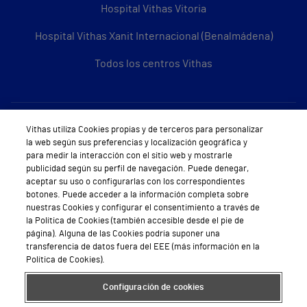
Hospital Vithas Vitoria
Hospital Vithas Xanit Internacional (Benalmádena)
Todos los centros Vithas
Sobre Vithas
Vithas utiliza Cookies propias y de terceros para personalizar
la web según sus preferencias y localización geográfica y
Quiénes somos
para medir la interacción con el sitio web y mostrarle
publicidad según su perfil de navegación. Puede denegar,
Trabajar en Vithas
aceptar su uso o configurarlas con los correspondientes
botones. Puede acceder a la información completa sobre
Teléfono Cita Médica
nuestras Cookies y configurar el consentimiento a través de
la Política de Cookies (también accesible desde el pie de
Teléfono Atención al Cliente
página). Alguna de las Cookies podría suponer una
transferencia de datos fuera del EEE (más información en la
Política de seguridad y salud en el trabajo
Política de Cookies).
Conoce a Supervita
Configuración de cookies