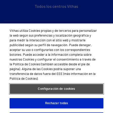
Todos los centros Vithas
Sobre Vithas
Vithas utiliza Cookies propias y de terceros para personalizar
la web según sus preferencias y localización geográfica y
Quiénes somos
para medir la interacción con el sitio web y mostrarle
publicidad según su perfil de navegación. Puede denegar,
Trabajar en Vithas
aceptar su uso o configurarlas con los correspondientes
botones. Puede acceder a la información completa sobre
Teléfono Cita Médica
nuestras Cookies y configurar el consentimiento a través de
la Política de Cookies (también accesible desde el pie de
Teléfono Atención al Cliente
página). Alguna de las Cookies podría suponer una
transferencia de datos fuera del EEE (más información en la
Política de seguridad y salud en el trabajo
Política de Cookies).
Conoce a Supervita
Configuración de cookies
Rechazar todas
Aviso Legal
Política de cookies
Política de privacidad
Mapa web
Protección de datos