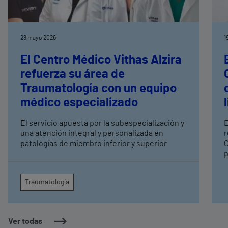
28 mayo 2026
1
El Centro Médico Vithas Alzira
refuerza su área de
Traumatología con un equipo
médico especializado
El servicio apuesta por la subespecialización y
E
una atención integral y personalizada en
r
patologías de miembro inferior y superior
C
p
a
Traumatología
Ver todas