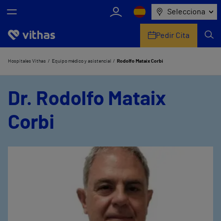
Selecciona
Pedir Cita
Nosotros
Hospitales Vithas
Equipo médico y asistencial
Rodolfo Mataix Corbi
Centros
Dr. Rodolfo Mataix
Servicios de salud
Corbi
Equipo médico y asistencial
Información útil
Comunicación