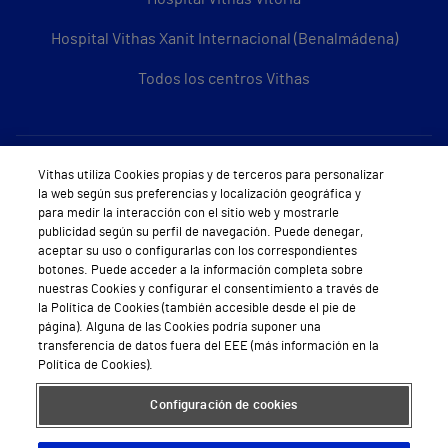
Hospital Vithas Xanit Internacional (Benalmádena)
Todos los centros Vithas
Sobre Vithas
Vithas utiliza Cookies propias y de terceros para personalizar
la web según sus preferencias y localización geográfica y
Quiénes somos
para medir la interacción con el sitio web y mostrarle
publicidad según su perfil de navegación. Puede denegar,
Trabajar en Vithas
aceptar su uso o configurarlas con los correspondientes
botones. Puede acceder a la información completa sobre
Teléfono Cita Médica
nuestras Cookies y configurar el consentimiento a través de
la Política de Cookies (también accesible desde el pie de
Teléfono Atención al Cliente
página). Alguna de las Cookies podría suponer una
transferencia de datos fuera del EEE (más información en la
Política de seguridad y salud en el trabajo
Política de Cookies).
Conoce a Supervita
Configuración de cookies