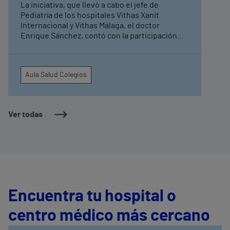
La iniciativa, que llevó a cabo el jefe de
Pediatría de los hospitales Vithas Xanit
Internacional y Vithas Málaga, el doctor
Enrique Sánchez, contó con la participación
también de cuatro facultativos especializados
El taller, dirigido a niños de entre 6 y 7 años,
sirvió para mostrar maniobras básicas a modo
Aula Salud Colegios
de juego Vithas Aula Salud Colegios es un
programa educativo destinado a fomentar
hábitos de vida saludables entre niños y
adolescentes en sus escuelas e institutos
Ver todas
Encuentra tu hospital o
centro médico más cercano