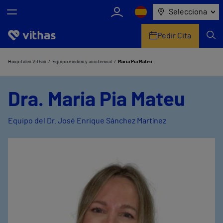
Selecciona
Pedir Cita
Nosotros
Hospitales Vithas
Equipo médico y asistencial
Maria Pia Mateu
Centros
Dra. Maria Pia Mateu
Servicios de salud
Equipo del Dr. José Enrique Sánchez Martínez
Equipo médico y asistencial
Información útil
Comunicación