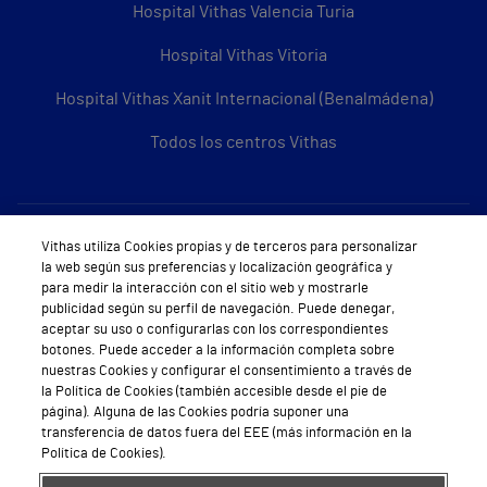
Hospital Vithas Valencia Turia
Hospital Vithas Vitoria
Hospital Vithas Xanit Internacional (Benalmádena)
Todos los centros Vithas
Sobre Vithas
Vithas utiliza Cookies propias y de terceros para personalizar
la web según sus preferencias y localización geográfica y
Quiénes somos
para medir la interacción con el sitio web y mostrarle
publicidad según su perfil de navegación. Puede denegar,
Trabajar en Vithas
aceptar su uso o configurarlas con los correspondientes
botones. Puede acceder a la información completa sobre
Teléfono Cita Médica
nuestras Cookies y configurar el consentimiento a través de
la Política de Cookies (también accesible desde el pie de
Teléfono Atención al Cliente
página). Alguna de las Cookies podría suponer una
transferencia de datos fuera del EEE (más información en la
Política de seguridad y salud en el trabajo
Política de Cookies).