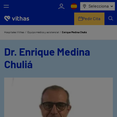
Selecciona
Pedir Cita
Nosotros
Hospitales Vithas
Equipo médico y asistencial
Enrique Medina Chuliá
Centros
Dr. Enrique Medina
Servicios de salud
Chuliá
Equipo médico y asistencial
Información útil
Comunicación