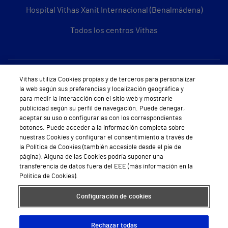
Hospital Vithas Xanit Internacional (Benalmádena)
Todos los centros Vithas
Sobre Vithas
Vithas utiliza Cookies propias y de terceros para personalizar
la web según sus preferencias y localización geográfica y
Quiénes somos
para medir la interacción con el sitio web y mostrarle
publicidad según su perfil de navegación. Puede denegar,
Trabajar en Vithas
aceptar su uso o configurarlas con los correspondientes
botones. Puede acceder a la información completa sobre
Teléfono Cita Médica
nuestras Cookies y configurar el consentimiento a través de
la Política de Cookies (también accesible desde el pie de
Teléfono Atención al Cliente
página). Alguna de las Cookies podría suponer una
transferencia de datos fuera del EEE (más información en la
Política de seguridad y salud en el trabajo
Política de Cookies).
Conoce a Supervita
Configuración de cookies
Rechazar todas