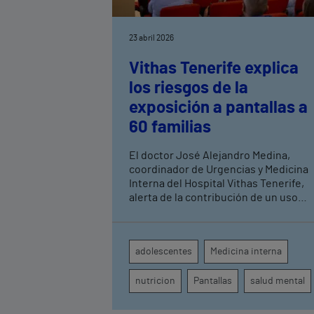
23 abril 2026
Vithas Tenerife explica
los riesgos de la
exposición a pantallas a
60 familias
El doctor José Alejandro Medina,
coordinador de Urgencias y Medicina
Interna del Hospital Vithas Tenerife,
alerta de la contribución de un uso
inadecuado de las pantallas al alza de
las enfermedades mentales en los
últimos años El internista ha ofrecido
adolescentes
Medicina interna
una formación sobre nutrición y
pantallas en el marco del programa
nutricion
Pantallas
salud mental
Vithas Aula Salud Colegios