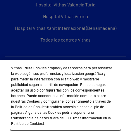
Hospital Vithas Valencia Turia
Hospital Vithas Vitoria
Hospital Vithas Xanit Internacional (Benalmádena)
Todos los centros Vithas
Sobre Vithas
Vithas utiliza Cookies propias y de terceros para personalizar
la web según sus preferencias y localización geográfica y
Quiénes somos
para medir la interacción con el sitio web y mostrarle
publicidad según su perfil de navegación. Puede denegar,
Trabajar en Vithas
aceptar su uso o configurarlas con los correspondientes
botones. Puede acceder a la información completa sobre
Teléfono Cita Médica
nuestras Cookies y configurar el consentimiento a través de
la Política de Cookies (también accesible desde el pie de
Teléfono Atención al Cliente
página). Alguna de las Cookies podría suponer una
transferencia de datos fuera del EEE (más información en la
Política de seguridad y salud en el trabajo
Política de Cookies).