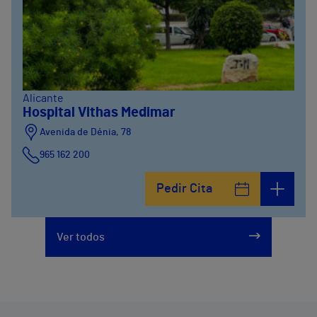
Alicante
Hospital Vithas Medimar
Avenida de Dénia, 78
965 162 200
Calle Padre Arrupe, 20
Pedir Cita
965 162 200
Ver todos