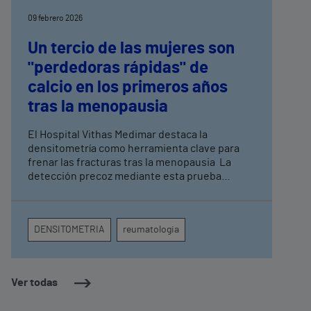
09 febrero 2026
Un tercio de las mujeres son
"perdedoras rápidas" de
calcio en los primeros años
tras la menopausia
El Hospital Vithas Medimar destaca la
densitometría como herramienta clave para
frenar las fracturas tras la menopausia La
detección precoz mediante esta prueba
permite aplicar tratamientos preventivos
antes de que aparezca la primera fractura
vertebral o de cadera
DENSITOMETRIA
reumatologia
Ver todas