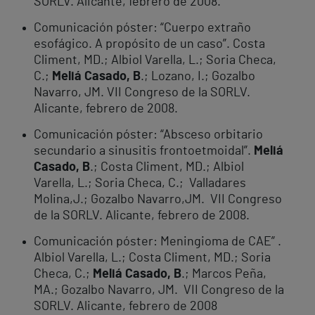
SORLV. Alicante, febrero de 2008.
Comunicación póster: “Cuerpo extraño
esofágico. A propósito de un caso”. Costa
Climent, MD.; Albiol Varella, L.; Soria Checa,
C.;
Meliá Casado, B
.; Lozano, I.; Gozalbo
Navarro, JM. VII Congreso de la SORLV.
Alicante, febrero de 2008.
Comunicación póster: “Absceso orbitario
secundario a sinusitis frontoetmoidal”.
Meliá
Casado, B
.; Costa Climent, MD.; Albiol
Varella, L.; Soria Checa, C.; Valladares
Molina,J.; Gozalbo Navarro,JM. VII Congreso
de la SORLV. Alicante, febrero de 2008.
Comunicación póster: Meningioma de CAE” .
Albiol Varella, L.; Costa Climent, MD.; Soria
Checa, C.;
Meliá Casado, B
.; Marcos Peña,
MA.; Gozalbo Navarro, JM. VII Congreso de la
SORLV. Alicante, febrero de 2008