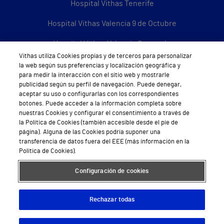
Hospital Vithas Tenerife
Hospital Vithas Valencia 9 de Octubre
Hospital Vithas Valencia Consuelo
Vithas utiliza Cookies propias y de terceros para personalizar
Hospital Vithas Vigo
la web según sus preferencias y localización geográfica y
para medir la interacción con el sitio web y mostrarle
Hospital Vithas Valencia Turia
publicidad según su perfil de navegación. Puede denegar,
aceptar su uso o configurarlas con los correspondientes
Hospital Vithas Vitoria
botones. Puede acceder a la información completa sobre
nuestras Cookies y configurar el consentimiento a través de
la Política de Cookies (también accesible desde el pie de
Hospital Vithas Xanit Internacional (Benalmádena)
página). Alguna de las Cookies podría suponer una
transferencia de datos fuera del EEE (más información en la
Todos los centros Vithas
Política de Cookies).
Configuración de cookies
Sobre Vithas
Rechazar todas
Quiénes somos