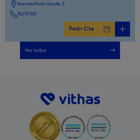
Avenida Pintor Sorolla, 2
952121100
Calle De la Era , 6
Pedir Cita
952121100
Avenida Pintor Sorolla, 2
Ver todos
635319819