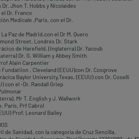
 Dr. Jhon T. Hobbs y Nicolaides
 el Dr. Franco
ión Medicale ,Paris, con el Dr.
 La Paz de Madrid,con el Dr M. Quero
Ormond Street. Londres Dr. Stark
ácico de Harefield, (Inglaterra) Dr. Yacoub
aterra) Dr. G. William y Abbey Smith
Prof Alain Carpentier
ic Fundatiion , Cleveland (EEUU)con Dr. Cosgrove
ácica Baylor University,Texas, (EEUU) con Dr. Coselli
 con el -Dr. Randall Griep
 Pulmonar
erra), Mr T. English y J. Wallwork
, París, Prf Cabrol
EUU) Prof. Leonard Bailey
DOS
vil de Sanidad, con la categoría de Cruz Sencilla.