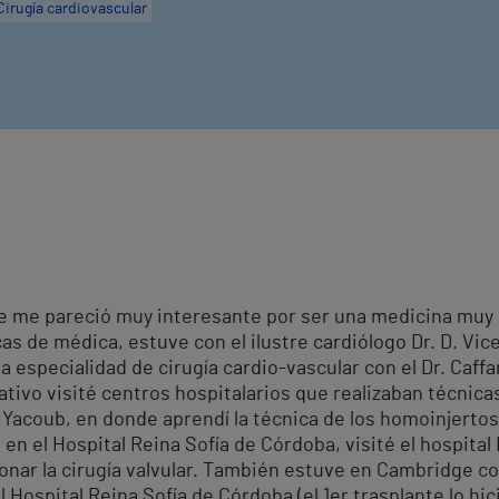
Cirugía cardiovascular
re me pareció muy interesante por ser una medicina muy 
cas de médica, estuve con el ilustre cardiólogo Dr. D. Vi
 especialidad de cirugía cardio-vascular con el Dr. Caffa
tivo visité centros hospitalarios que realizaban técnica
c Yacoub, en donde aprendí la técnica de los homoinjerto
en el Hospital Reina Sofía de Córdoba, visité el hospital 
onar la cirugía valvular. También estuve en Cambridge co
 Hospital Reina Sofía de Córdoba (el 1er trasplante lo hi