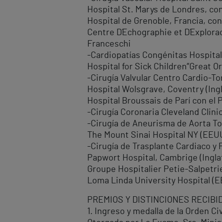
Hospital St. Marys de Londres, con
Hospital de Grenoble, Francia, con
Centre D´Echographie et D´Explorac
Franceschi
-Cardiopatías Congénitas Hospital
Hospital for Sick Children”Great 
-Cirugía Valvular Centro Cardio-Tor
Hospital Wolsgrave, Coventry (Ingl
Hospital Broussais de Parí con el 
-Cirugía Coronaria Cleveland Clin
-Cirugía de Aneurisma de Aorta Tor
The Mount Sinai Hospital NY (EEUU)
-Cirugía de Trasplante Cardiaco y
Papwort Hospital, Cambrige (Inglat
Groupe Hospitalier Petie-Salpetrie
Loma Linda University Hospital (E
PREMIOS Y DISTINCIONES RECIBI
1. Ingreso y medalla de la Orden Ci