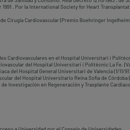
tra de Sanidad y Consumo. Real Decreto 1270/1983 , de 3
 1991 . Por la International Society for Heart Transplantat
 de Cirugía Cardiovascular (Premio Boehringer Ingelheim
es Cardiovasculares en el Hospital Universitari i Politècn
iovascular del Hospital Universitari i Politècnic La Fe. (V
iaca del Hospital General Universitari de Valencia (1/11/91
scular del Hospital Universitario Reina Sofía de Córdoba 
o de Investigación en Regeneración y Trasplante Cardiaco 
acceso a Universidad por el Consejo de Universidades.