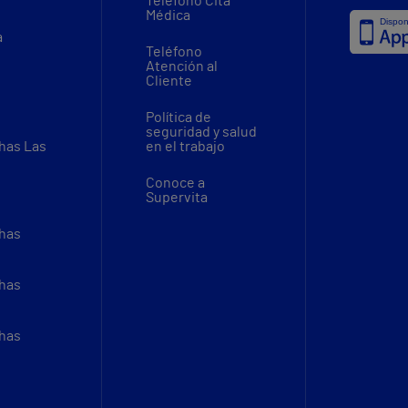
Teléfono Cita
Médica
a
Teléfono
Atención al
Cliente
Política de
seguridad y salud
thas Las
en el trabajo
Conoce a
Supervita
thas
thas
thas