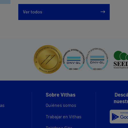
Ver todos
Sobre Vithas
Descá
nuest
vas
Quiénes somos
Trabajar en Vithas