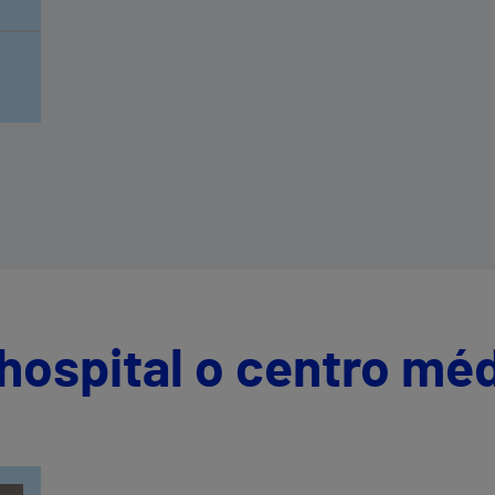
d,
o.
hospital o centro mé