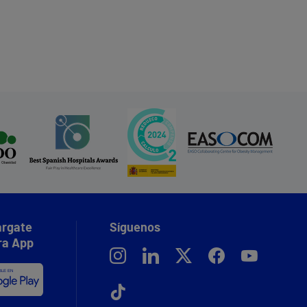
rgate
Síguenos
ra App