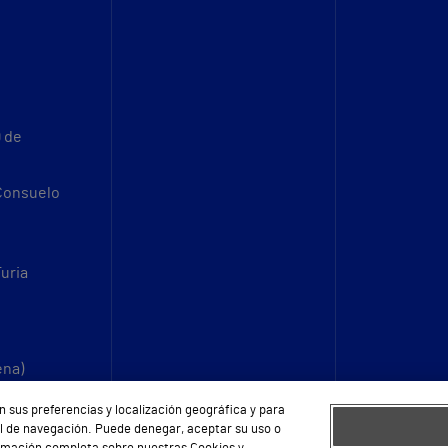
9 de
 Consuelo
Turia
ena)
n sus preferencias y localización geográfica y para
fil de navegación. Puede denegar, aceptar su uso o