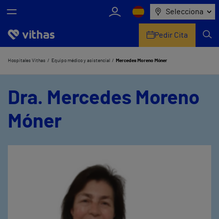
Selecciona
Pedir Cita
Nosotros
Hospitales Vithas
Equipo médico y asistencial
Mercedes Moreno Móner
Centros
Dra. Mercedes Moreno
Servicios de salud
Móner
Equipo médico y asistencial
Información útil
Comunicación