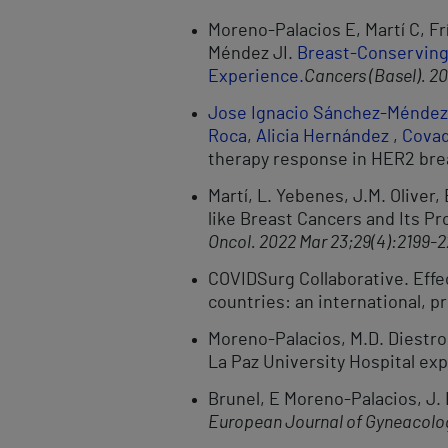
Moreno-Palacios E, Martí C, F
Méndez JI.
Breast-Conserving 
Experience.
Cancers (Basel). 2
Jose Ignacio Sánchez-Méndez
Roca
,
Alicia Hernández
,
Covad
therapy response in HER2 brea
Martí, L. Yebenes, J.M. Oliver
like Breast Cancers and Its Pr
Oncol. 2022 Mar 23;29(4):2199-2
COVIDSurg Collaborative. Effe
countries: an international, p
Moreno-Palacios, M.D. Diestro,
La Paz University Hospital ex
Brunel, E Moreno-Palacios, J. D
European Journal of Gyneacolo