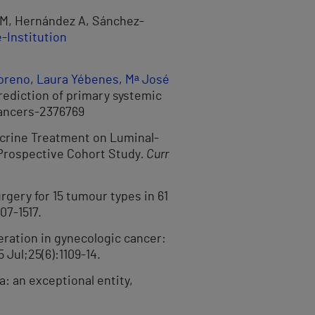
 JM, Hernández A, Sánchez-
-Institution
Moreno
,
Laura Yébenes
,
Mᵃ José
prediction of primary systemic
cancers-2376769
docrine Treatment on Luminal-
 Prospective Cohort Study
.
Curr
gery for 15 tumour types in 61
07-1517.
eration in gynecologic cancer:
5 Jul;25(6):1109-14.
a: an exceptional entity,