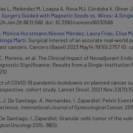
rías L, Meléndez M, Loayza A, Roca MJ, Córdoba V, Oliver
Surgery Guided with Magnetic Seeds vs. Wires: A Single
024 Jan 29;16(3):566. doi: 10.3390/cancers16030566
,
Mónica Horstmann
,
Nieves Méndez
,
Laura Frías
,
Elisa 
onga Martí
. Surgical interest of an accurate real-world 
st cancers. Cancers (Basel) 2023 May14;15(10):2757 ID: 
, E. Moreno, et al. The Clinical Impact of Neoadjuvant En
ognostic Significance: Results from a Single-Institution
210
ct of COVID-19 pandemic lockdowns on planned cáncer sur
rospective, cohort study. Lancet Oncol. 2021 Nov;22(11):15
 J. De Santiago, A. Hernandez, I. Zapardiel: Pelvic Exent
perience,
International Journal of Gynecological Cancer,
201
e Santiago, I. Zapardiel; Granular cells tumor of the vulv
gical Oncology
2015; 36(5).