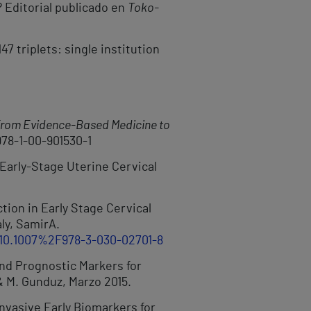
? Editorial publicado en
Toko-
147 triplets: single institution
From Evidence-Based Medicine to
978-1-00-901530-1
 Early-Stage Uterine Cervical
tion in Early Stage Cervical
aly, SamirA.
/10.1007%2F978-3-030-02701-8
 and Prognostic Markers for
& M. Gunduz, Marzo 2015.
Invasive Early Biomarkers for