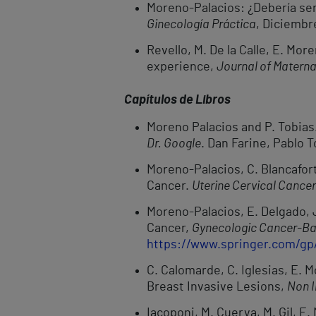
Moreno-Palacios: ¿Debería ser 
Ginecología Práctica
, Diciembr
Revello, M. De la Calle, E. More
experience,
Journal of Materna
Capítulos de Libros
Moreno Palacios and P. Tobia
Dr. Google
. Dan Farine, Pablo 
Moreno-Palacios, C. Blancafort
Cancer.
Uterine Cervical Cancer
Moreno-Palacios, E. Delgado, J
Cancer,
Gynecologic Cancer-Bas
https://www.springer.com/g
C. Calomarde, C. Iglesias, E. 
Breast Invasive Lesions,
Non I
Iacoponi, M. Cuerva, M. Gil, E