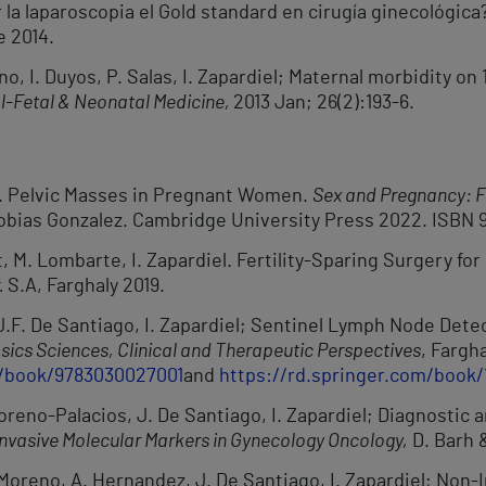
la laparoscopia el Gold standard en cirugía ginecológica
e 2014.
no, I. Duyos, P. Salas, I. Zapardiel; Maternal morbidity on 
l-Fetal & Neonatal Medicine,
2013 Jan; 26(2):193-6.
s. Pelvic Masses in Pregnant Women.
Sex and Pregnancy: 
Tobias Gonzalez. Cambridge University Press 2022. ISBN 
, M. Lombarte, I. Zapardiel. Fertility-Sparing Surgery for
.
S.A, Farghaly 2019.
.F. De Santiago, I. Zapardiel; Sentinel Lymph Node Detec
ics Sciences, Clinical and Therapeutic Perspectives
, Fargh
p/book/9783030027001
and
https://rd.springer.com/book
Moreno-Palacios, J. De Santiago, I. Zapardiel; Diagnostic
nvasive Molecular Markers in Gynecology Oncology,
D. Barh 
. Moreno, A. Hernandez, J. De Santiago, I. Zapardiel; Non-