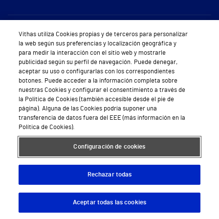
Sobre Vithas
Vithas utiliza Cookies propias y de terceros para personalizar
la web según sus preferencias y localización geográfica y
Quiénes somos
para medir la interacción con el sitio web y mostrarle
publicidad según su perfil de navegación. Puede denegar,
Trabajar en Vithas
aceptar su uso o configurarlas con los correspondientes
botones. Puede acceder a la información completa sobre
Teléfono Cita Médica
nuestras Cookies y configurar el consentimiento a través de
la Política de Cookies (también accesible desde el pie de
Teléfono Atención al Cliente
página). Alguna de las Cookies podría suponer una
transferencia de datos fuera del EEE (más información en la
Política de seguridad y salud en el trabajo
Política de Cookies).
Conoce a Supervita
Configuración de cookies
Rechazar todas
Aviso Legal
Política de cookies
Política de privacidad
Mapa web
Protección de datos
Aceptar todas las cookies
Descargar App
Pedir cita
© 2026 Vithas. Todos los derechos reservados.