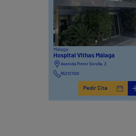
Málaga
Hospital Vithas Málaga
Avenida Pintor Sorolla, 2
952121100
Calle De la Era , 6
Pedir Cita
952121100
Avenida Pintor Sorolla, 2
635319819