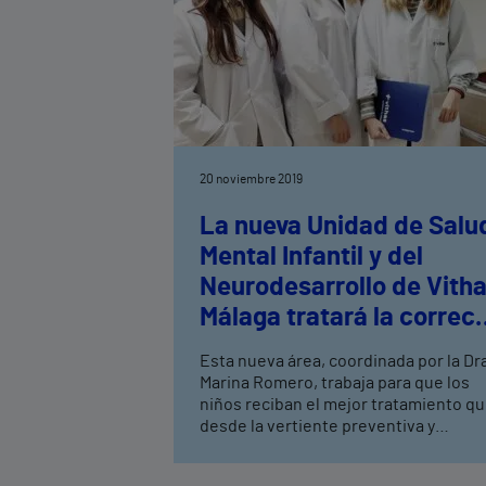
20 noviembre 2019
La nueva Unidad de Salu
Mental Infantil y del
Neurodesarrollo de Vith
Málaga tratará la correc
evolución física,
Esta nueva área, coordinada por la Dr
sensorial, intelectual,
Marina Romero, trabaja para que los
social y emocional del
niños reciban el mejor tratamiento q
desde la vertiente preventiva y
niño
asistencial pueda potenciar su
capacidad de desarrollo y de bienesta