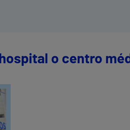
n
os
as
hospital o centro mé