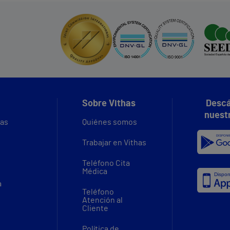
Sobre Vithas
Descá
nuest
vas
Quiénes somos
Trabajar en Vithas
Teléfono Cita
Médica
a
Teléfono
Atención al
Cliente
Política de