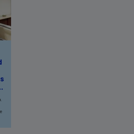
d
as
ta
a.
ue
r