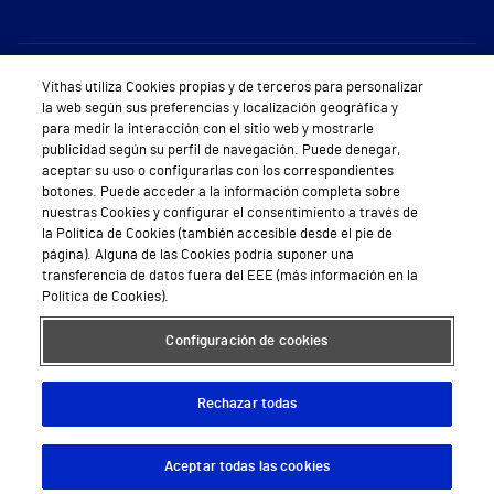
Sobre Vithas
Vithas utiliza Cookies propias y de terceros para personalizar
la web según sus preferencias y localización geográfica y
Quiénes somos
para medir la interacción con el sitio web y mostrarle
publicidad según su perfil de navegación. Puede denegar,
Trabajar en Vithas
aceptar su uso o configurarlas con los correspondientes
botones. Puede acceder a la información completa sobre
Teléfono Cita Médica
nuestras Cookies y configurar el consentimiento a través de
la Política de Cookies (también accesible desde el pie de
Teléfono Atención al Cliente
página). Alguna de las Cookies podría suponer una
transferencia de datos fuera del EEE (más información en la
Política de seguridad y salud en el trabajo
Política de Cookies).
Conoce a Supervita
Configuración de cookies
Rechazar todas
Aviso Legal
Política de cookies
Política de privacidad
Mapa web
Protección de datos
Aceptar todas las cookies
Descargar App
Pedir cita
© 2026 Vithas. Todos los derechos reservados.