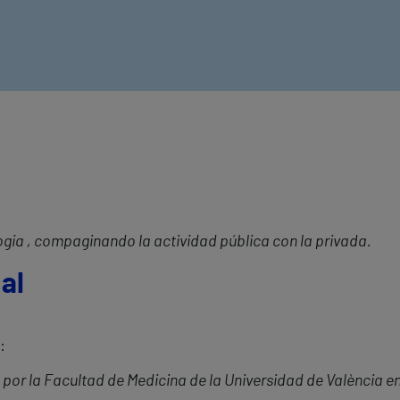
ogia , compaginando la actividad pública con la privada
.
al
:
 por la Facultad de Medicina de la Universidad de València e