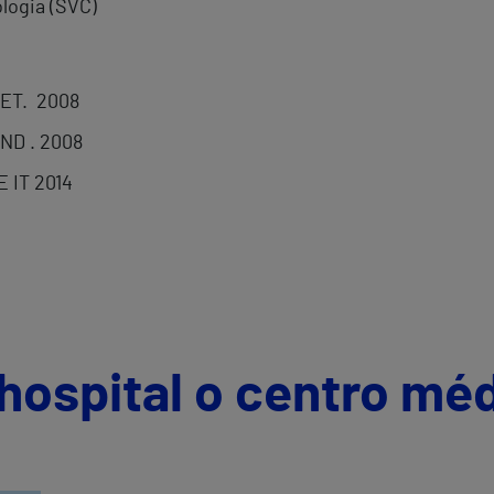
logia (SVC)
GET. 2008
ND . 2008
 IT 2014
hospital o centro mé