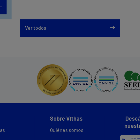
Ver todos
Sobre Vithas
Descá
nuest
vas
Quiénes somos