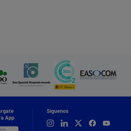
rgate
Síguenos
ra App