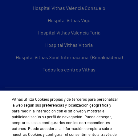
Hospital Vithas Valencia Consuelo
Hospital Vithas Vigo
Hospital Vithas Valencia Turia
Hospital Vithas Vitoria
Hospital Vithas Xanit Internacional (Benalmádena)
Todos los centros Vithas
Sobre Vithas
Vithas utiliza Cookies propias y de terceros para personalizar
la web según sus preferencias y localización geográfica y
Quiénes somos
para medir la interacción con el sitio web y mostrarle
publicidad según su perfil de navegación. Puede denegar,
Trabajar en Vithas
aceptar su uso o configurarlas con los correspondientes
botones. Puede acceder a la información completa sobre
Teléfono Cita Médica
nuestras Cookies y configurar el consentimiento a través de