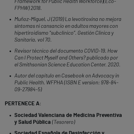
Framework for Public Health Workforce)(Eco-
FPHW) 2018.
Muñoz-Miguel, J (2019) La levotiroxina no mejora
síntomas ni cansancio en adultos mayores con
hipertiroidismo “subclínico”. Gestión Clínica y
Sanitaria, vol 70.
Revisor técnico del documento COVID-19. How
Can I Protect Myself and Others? publicado por
el Smithsonian Science Education Center. 2020.
Autor del capítulo en Casebook on Advocacy in
Public Health. WFPHA (ISBN E version: 978-84-
09-27984-5)
PERTENECE A
:
Sociedad Valenciana de Medicina Preventiva
y Salud Pública
(Tesorero)
Sociedad Española de Desinfección y