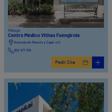
Málaga
Centro Médico Vithas Fuengirola
Avenida de Ramón y Cajal, s/n
952 477 310
Pedir Cita