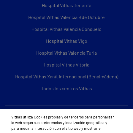
Hospital Vithas Tenerife
Hospital Vithas Valencia 9 de Octubre
Hospital Vithas Valencia Consuelo
Hospital Vithas Vigo
Hospital Vithas Valencia Turia
Hospital Vithas Vitoria
Hospital Vithas Xanit Internacional (Benalmádena)
Todos los centros Vithas
Sobre Vithas
Vithas utiliza Cookies propias y de terceros para personalizar
la web según sus preferencias y localización geográfica y
Quiénes somos
para medir la interacción con el sitio web y mostrarle