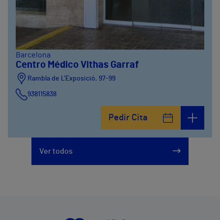
Barcelona
Centro Médico Vithas Garraf
Rambla de L'Exposició, 97-99
938115838
Pedir Cita
Ver todos