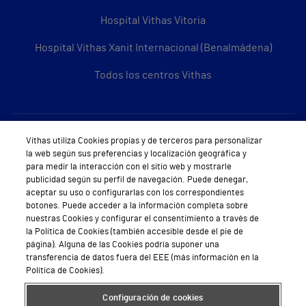
Hospital Vithas Vitoria
Hospital Vithas Xanit Internacional (Benalmádena)
Todos los centros Vithas
Sobre Vithas
Vithas utiliza Cookies propias y de terceros para personalizar
la web según sus preferencias y localización geográfica y
Quiénes somos
para medir la interacción con el sitio web y mostrarle
publicidad según su perfil de navegación. Puede denegar,
Trabajar en Vithas
aceptar su uso o configurarlas con los correspondientes
botones. Puede acceder a la información completa sobre
Teléfono Cita Médica
nuestras Cookies y configurar el consentimiento a través de
la Política de Cookies (también accesible desde el pie de
Teléfono Atención al Cliente
página). Alguna de las Cookies podría suponer una
transferencia de datos fuera del EEE (más información en la
Política de seguridad y salud en el trabajo
Política de Cookies).
Conoce a Supervita
Configuración de cookies