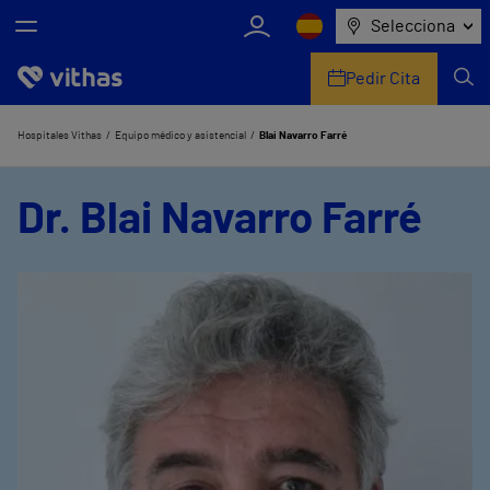
Selecciona
Pedir Cita
Nosotros
Hospitales Vithas
Equipo médico y asistencial
Blai Navarro Farré
Centros
Dr. Blai Navarro Farré
Servicios de salud
Equipo médico y asistencial
Información útil
Comunicación