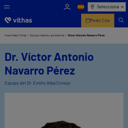
Selecciona
Pedir Cita
Nosotros
Hospitales Vithas
Equipo médico y asistencial
Víctor Antonio Navarro Pérez
Centros
Dr. Víctor Antonio
Servicios de salud
Navarro Pérez
Equipo médico y asistencial
Equipo del Dr. Emilio Alba Conejo
Información útil
Comunicación