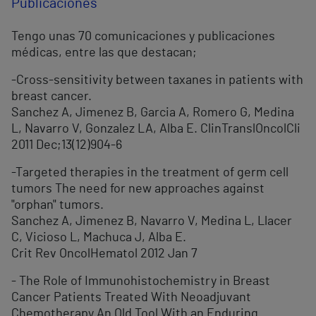
Publicaciones
Tengo unas 70 comunicaciones y publicaciones
médicas, entre las que destacan;
-Cross-sensitivity between taxanes in patients with
breast cancer.
Sanchez A, Jimenez B, Garcia A, Romero G, Medina
L, Navarro V, Gonzalez LA, Alba E. ClinTranslOncolCli
2011 Dec;13(12)904-6
-Targeted therapies in the treatment of germ cell
tumors The need for new approaches against
"orphan" tumors.
Sanchez A, Jimenez B, Navarro V, Medina L, Llacer
C, Vicioso L, Machuca J, Alba E.
Crit Rev OncolHematol 2012 Jan 7
- The Role of Immunohistochemistry in Breast
Cancer Patients Treated With Neoadjuvant
Chemotherapy An Old Tool With an Enduring