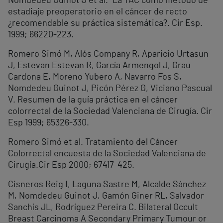
Nomdedeu Guinot J et al. “La TAC como método de
estadiaje preoperatorio en el cáncer de recto
¿recomendable su práctica sistemática?. Cir Esp.
1999; 66220-223.
Romero Simó M, Alós Company R, Aparicio Urtasun
J, Estevan Estevan R, García Armengol J, Grau
Cardona E, Moreno Yubero A, Navarro Fos S,
Nomdedeu Guinot J, Picón Pérez G, Viciano Pascual
V. Resumen de la guía práctica en el cáncer
colorrectal de la Sociedad Valenciana de Cirugía. Cir
Esp 1999; 65326-330.
Romero Simó et al. Tratamiento del Cáncer
Colorrectal encuesta de la Sociedad Valenciana de
Cirugía.Cir Esp 2000; 67417-425.
Cisneros Reig I, Laguna Sastre M, Alcalde Sánchez
M, Nomdedeu Guinot J, Gamón Giner RL, Salvador
Sanchís JL, Rodríguez Pereira C. Bilateral Occult
Breast Carcinoma A Secondary Primary Tumour or