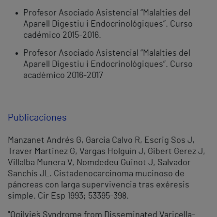
Profesor Asociado Asistencial “Malalties del
Aparell Digestiu i Endocrinológiques”. Curso
cadémico 2015-2016.
Profesor Asociado Asistencial “Malalties del
Aparell Digestiu i Endocrinológiques”. Curso
académico 2016-2017
Publicaciones
Manzanet Andrés G, Garcia Calvo R, Escrig Sos J,
Traver Martinez G, Vargas Holguín J, Gibert Gerez J,
Villalba Munera V, Nomdedeu Guinot J, Salvador
Sanchís JL. Cistadenocarcinoma mucinoso de
páncreas con larga supervivencia tras exéresis
simple. Cir Esp 1993; 53395-398.
"Ogilvie´s Syndrome from Disseminated Varicella-