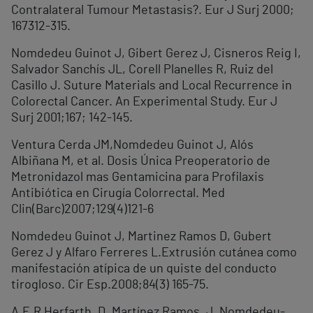
Contralateral Tumour Metastasis?. Eur J Surj 2000;
167312-315.
Nomdedeu Guinot J, Gibert Gerez J, Cisneros Reig I,
Salvador Sanchís JL, Corell Planelles R, Ruiz del
Casillo J. Suture Materials and Local Recurrence in
Colorectal Cancer. An Experimental Study. Eur J
Surj 2001;167; 142-145.
Ventura Cerda JM,Nomdedeu Guinot J, Alós
Albiñana M, et al. Dosis Única Preoperatorio de
Metronidazol mas Gentamicina para Profilaxis
Antibiótica en Cirugía Colorrectal. Med
Clin(Barc)2007;129(4)121-6
Nomdedeu Guinot J, Martinez Ramos D, Gubert
Gerez J y Alfaro Ferreres L.Extrusión cutánea como
manifestación atípica de un quiste del conducto
tirogloso. Cir Esp.2008;84(3) 165-75.
A.E.R Herfarth, D. Martínez Ramos, J. Nomdedeu-