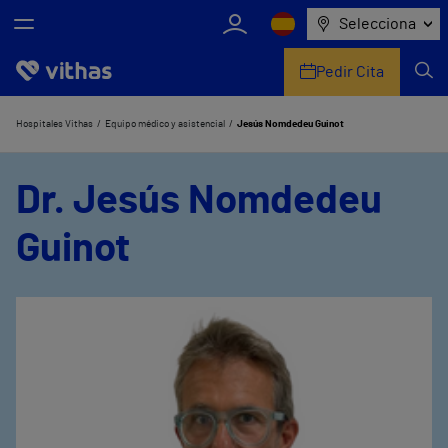
Selecciona
Pedir Cita
Nosotros
Hospitales Vithas
Equipo médico y asistencial
Jesús Nomdedeu Guinot
Centros
Dr. Jesús Nomdedeu
Servicios de salud
Guinot
Equipo médico y asistencial
Información útil
Comunicación