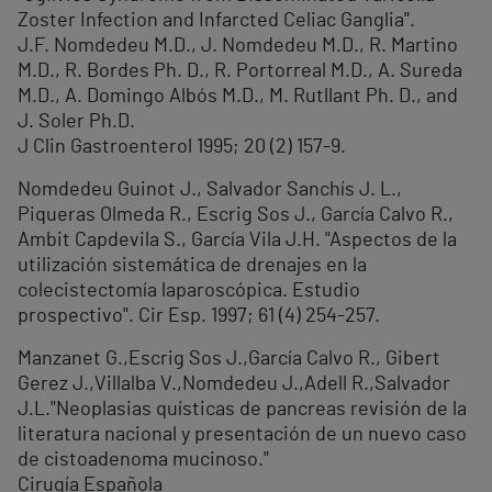
Zoster Infection and Infarcted Celiac Ganglia".
J.F. Nomdedeu M.D., J. Nomdedeu M.D., R. Martino
M.D., R. Bordes Ph. D., R. Portorreal M.D., A. Sureda
M.D., A. Domingo Albós M.D., M. Rutllant Ph. D., and
J. Soler Ph.D.
J Clin Gastroenterol 1995; 20 (2) 157-9.
Nomdedeu Guinot J., Salvador Sanchís J. L.,
Piqueras Olmeda R., Escrig Sos J., García Calvo R.,
Ambit Capdevila S., García Vila J.H. "Aspectos de la
utilización sistemática de drenajes en la
colecistectomía laparoscópica. Estudio
prospectivo". Cir Esp. 1997; 61 (4) 254-257.
Manzanet G.,Escrig Sos J.,García Calvo R., Gibert
Gerez J.,Villalba V.,Nomdedeu J.,Adell R.,Salvador
J.L."Neoplasias quísticas de pancreas revisión de la
literatura nacional y presentación de un nuevo caso
de cistoadenoma mucinoso."
Cirugía Española