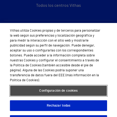
Todos los centros Vithas
Sobre Vithas
Vithas utiliza Cookies propias y de terceros para personalizar
la web según sus preferencias y localización geográfica y
Quiénes somos
para medir la interacción con el sitio web y mostrarle
publicidad según su perfil de navegación. Puede denegar,
Trabajar en Vithas
aceptar su uso o configurarlas con los correspondientes
botones. Puede acceder a la información completa sobre
Teléfono Cita Médica
nuestras Cookies y configurar el consentimiento a través de
la Política de Cookies (también accesible desde el pie de
Teléfono Atención al Cliente
página). Alguna de las Cookies podría suponer una
transferencia de datos fuera del EEE (más información en la
Política de seguridad y salud en el trabajo
Política de Cookies).
Conoce a Supervita
Configuración de cookies
Rechazar todas
Aviso Legal
Política de cookies
Política de privacidad
Mapa web
Protección de datos