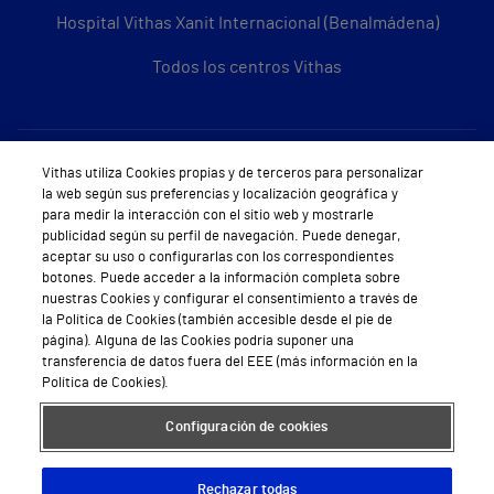
Hospital Vithas Xanit Internacional (Benalmádena)
Todos los centros Vithas
Sobre Vithas
Vithas utiliza Cookies propias y de terceros para personalizar
la web según sus preferencias y localización geográfica y
Quiénes somos
para medir la interacción con el sitio web y mostrarle
publicidad según su perfil de navegación. Puede denegar,
Trabajar en Vithas
aceptar su uso o configurarlas con los correspondientes
botones. Puede acceder a la información completa sobre
Teléfono Cita Médica
nuestras Cookies y configurar el consentimiento a través de
la Política de Cookies (también accesible desde el pie de
Teléfono Atención al Cliente
página). Alguna de las Cookies podría suponer una
transferencia de datos fuera del EEE (más información en la
Política de seguridad y salud en el trabajo
Política de Cookies).
Conoce a Supervita
Configuración de cookies
Rechazar todas