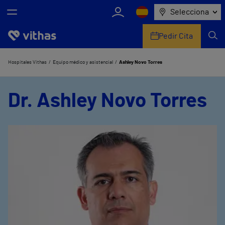
Selecciona
Pedir Cita
Nosotros
Hospitales Vithas
Equipo médico y asistencial
Ashley Novo Torres
Centros
Dr. Ashley Novo Torres
Servicios de salud
Equipo médico y asistencial
Información útil
Comunicación