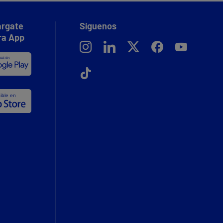
rgate
Síguenos
ra App