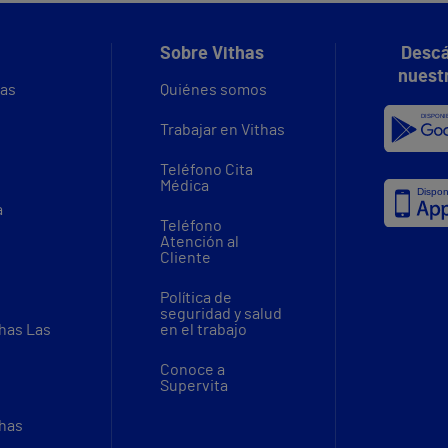
Sobre Vithas
Descá
nuest
vas
Quiénes somos
Trabajar en Vithas
Teléfono Cita
Médica
a
Teléfono
Atención al
Cliente
Política de
seguridad y salud
thas Las
en el trabajo
Conoce a
Supervita
thas