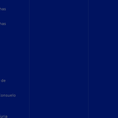
thas
thas
9 de
 Consuelo
Turia