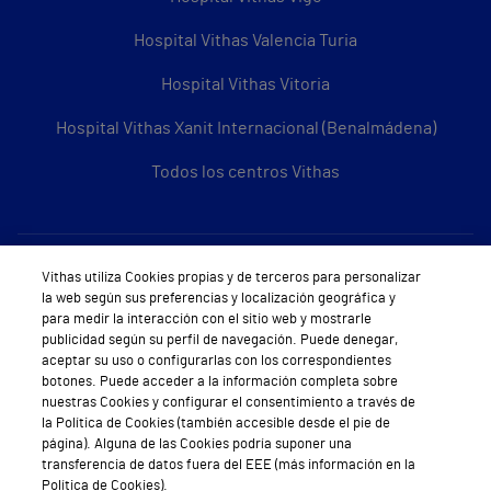
Hospital Vithas Valencia Turia
Hospital Vithas Vitoria
Hospital Vithas Xanit Internacional (Benalmádena)
Todos los centros Vithas
Sobre Vithas
Vithas utiliza Cookies propias y de terceros para personalizar
la web según sus preferencias y localización geográfica y
Quiénes somos
para medir la interacción con el sitio web y mostrarle
publicidad según su perfil de navegación. Puede denegar,
Trabajar en Vithas
aceptar su uso o configurarlas con los correspondientes
botones. Puede acceder a la información completa sobre
Teléfono Cita Médica
nuestras Cookies y configurar el consentimiento a través de
la Política de Cookies (también accesible desde el pie de
Teléfono Atención al Cliente
página). Alguna de las Cookies podría suponer una
transferencia de datos fuera del EEE (más información en la
Política de seguridad y salud en el trabajo
Política de Cookies).