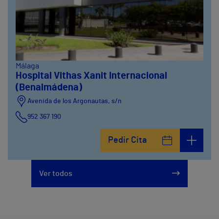
Málaga
Hospital Vithas Xanit Internacional
(Benalmádena)
Avenida de los Argonautas, s/n
952 367 190
Avenida del Cosmo , 4
Pedir Cita
952 56 19 51
Ver todos