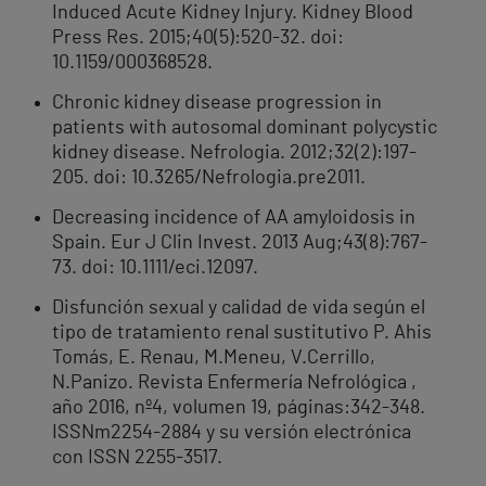
Induced Acute Kidney Injury. Kidney Blood
Press Res. 2015;40(5):520-32. doi:
10.1159/000368528.
Chronic kidney disease progression in
patients with autosomal dominant polycystic
kidney disease. Nefrologia. 2012;32(2):197-
205. doi: 10.3265/Nefrologia.pre2011.
Decreasing incidence of AA amyloidosis in
Spain. Eur J Clin Invest. 2013 Aug;43(8):767-
73. doi: 10.1111/eci.12097.
Disfunción sexual y calidad de vida según el
tipo de tratamiento renal sustitutivo P. Ahis
Tomás, E. Renau, M.Meneu, V.Cerrillo,
N.Panizo. Revista Enfermería Nefrológica ,
año 2016, nº4, volumen 19, páginas:342-348.
ISSNm2254-2884 y su versión electrónica
con ISSN 2255-3517.