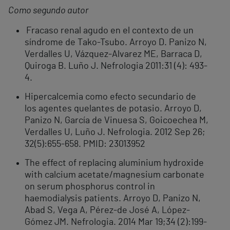
Como segundo autor
Fracaso renal agudo en el contexto de un
síndrome de Tako-Tsubo. Arroyo D. Panizo N,
Verdalles U, Vázquez-Alvarez ME, Barraca D,
Quiroga B. Luño J. Nefrologia 2011:31 (4): 493-
4.
Hipercalcemia como efecto secundario de
los agentes quelantes de potasio. Arroyo D,
Panizo N, García de Vinuesa S, Goicoechea M,
Verdalles U, Luño J. Nefrologia. 2012 Sep 26;
32(5):655-658. PMID: 23013952
The effect of replacing aluminium hydroxide
with calcium acetate/magnesium carbonate
on serum phosphorus control in
haemodialysis patients. Arroyo D, Panizo N,
Abad S, Vega A, Pérez-de José A, López-
Gómez JM. Nefrologia. 2014 Mar 19;34 (2):199-