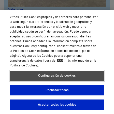
Valencia
Hospital Vithas Valencia Turia
Vithas utiliza Cookies propias y de terceros para personalizar
Calle Ingeniero Joaquín Benlloch, 89
la web según sus preferencias y localización geográfica y
para medir la interacción con el sitio web y mostrarle
961 204 247
publicidad según su perfil de navegación. Puede denegar,
aceptar su uso o configurarlas con los correspondientes
botones. Puede acceder a la información completa sobre
Pedir Cita
nuestras Cookies y configurar el consentimiento a través de
la Política de Cookies (también accesible desde el pie de
página). Alguna de las Cookies podría suponer una
Ver todos
transferencia de datos fuera del EEE (más información en la
Política de Cookies).
Configuración de cookies
Rechazar todas
Aceptar todas las cookies
Descargar App
Pedir cita