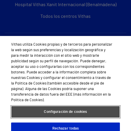
Hospital Vithas Xanit Internacional (Benalmádena)
Todos los centros Vithas
Sobre Vithas
Vithas utiliza Cookies propias y de terceros para personalizar
la web según sus preferencias y localización geográfica y
Quiénes somos
para medir la interacción con el sitio web y mostrarle
publicidad según su perfil de navegación. Puede denegar,
Trabajar en Vithas
aceptar su uso o configurarlas con los correspondientes
botones. Puede acceder a la información completa sobre
Teléfono Cita Médica
nuestras Cookies y configurar el consentimiento a través de
la Política de Cookies (también accesible desde el pie de
Teléfono Atención al Cliente
página). Alguna de las Cookies podría suponer una
transferencia de datos fuera del EEE (más información en la
Política de seguridad y salud en el trabajo
Política de Cookies).
Conoce a Supervita
Configuración de cookies
Rechazar todas